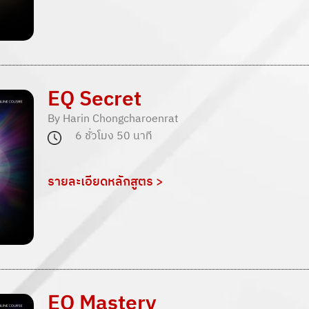
EQ Secret
By Harin Chongcharoenrat
6 ชั่วโมง 50 นาที
รายละเอียดหลักสูตร >
EQ Mastery