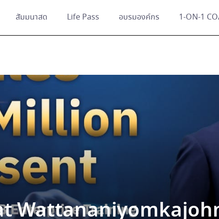
สัมมนาสด
Life Pass
อบรมองค์กร
1-ON-1 C
at Wattananiyomkajoh