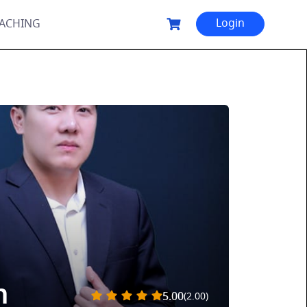
Login
OACHING
n
5.00
(2.00)