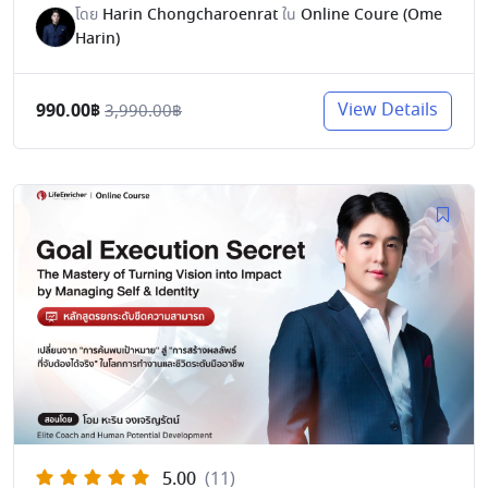
โดย
Harin Chongcharoenrat
ใน
Online Coure (Ome
Harin)
990.00฿
View Details
3,990.00฿
5.00
(11)