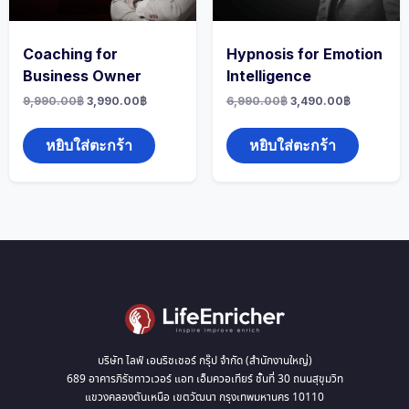
Coaching for
Hypnosis for Emotion
Business Owner
Intelligence
Original
Current
Original
Current
9,990.00
฿
3,990.00
฿
6,990.00
฿
3,490.00
฿
price
price
price
price
was:
is:
was:
is:
9,990.00฿.
3,990.00฿.
6,990.00฿.
3,490.00฿
หยิบใส่ตะกร้า
หยิบใส่ตะกร้า
บริษัท ไลฟ์ เอนริชเชอร์ กรุ๊ป จำกัด (สำนักงานใหญ่)
689 อาคารภิรัชทาวเวอร์ แอท เอ็มควอเทียร์ ชั้นที่ 30 ถนนสุขุมวิท
แขวงคลองตันเหนือ เขตวัฒนา กรุงเทพมหานคร 10110