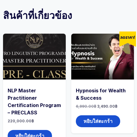
สินค้าที่เกี่ยวข้อง
ลดราคา!
NLP Master
Hypnosis for Wealth
Practitioner
& Success
Certification Program
Original
Current
6,990.00
฿
3,490.00
฿
price
price
– PRECLASS
was:
is:
6,990.00฿.
3,490.00฿
หยิบใส่ตะกร้า
220,000.00
฿
หยิบใส่ตะกร้า